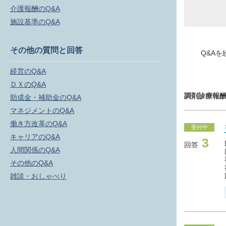
介護報酬のQ&A
施設基準のQ&A
その他の質問と回答
Q&Aを
経営のQ&A
ＤＸのQ&A
調剤診療報酬
助成金・補助金のQ&A
マネジメントのQ&A
働き方改革のQ&A
受付中
キャリアのQ&A
3
回答
人間関係のQ&A
その他のQ&A
雑談・おしゃべり