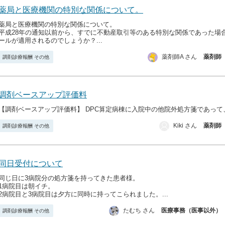
薬局と医療機関の特別な関係について。
薬局と医療機関の特別な関係について。
平成28年の通知以前から、すでに不動産取引等のある特別な関係であった場
ールが適用されるのでしょうか？...
薬剤師A さん
薬剤師
調剤診療報酬 その他
調剤ベースアップ評価料
【調剤ベースアップ評価料】 DPC算定病棟に入院中の他院外処方箋であって、.
Kiki さん
薬剤師
調剤診療報酬 その他
同日受付について
同じ日に3病院分の処方箋を持ってきた患者様。
1病院目は朝イチ。
2病院目と3病院目は夕方に同時に持ってこられました。...
たむち さん
医療事務（医事以外）
調剤診療報酬 その他