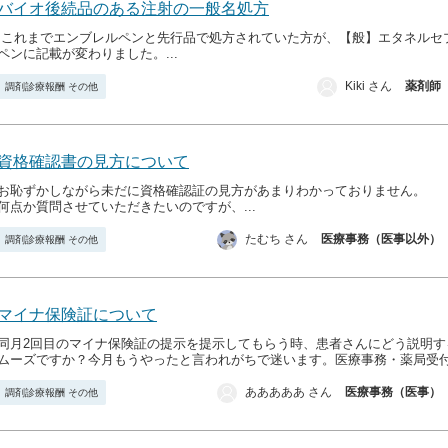
バイオ後続品のある注射の一般名処方
これまでエンブレルペンと先行品で処方されていた方が、【般】エタネルセ
ペンに記載が変わりました。...
Kiki さん
薬剤師
調剤診療報酬 その他
資格確認書の見方について
お恥ずかしながら未だに資格確認証の見方があまりわかっておりません。
何点か質問させていただきたいのですが、...
たむち さん
医療事務（医事以外）
調剤診療報酬 その他
マイナ保険証について
同月2回目のマイナ保険証の提示を提示してもらう時、患者さんにどう説明す
ムーズですか？今月もうやったと言われがちで迷います。医療事務・薬局受付の
あああああ さん
医療事務（医事）
調剤診療報酬 その他