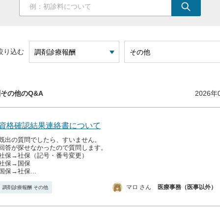
絞り込む
その他のQ&A
2026年
資格確認結果連絡書について
既出の質問でしたら、すいません。
回答が探せなかったので質問します。
社保→社保（記号・番号変更）
社保→国保
国保→社保...
マロ さん
医療事務（医事以外）
調剤診療報酬 その他