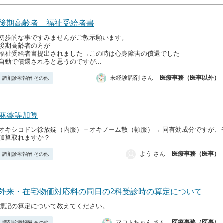
後期高齢者 福祉受給者書
初歩的な事ですみませんがご教示願います。
後期高齢者の方が
福祉受給者書提出されました→この時は心身障害の償還でした
自動で償還されると思うのですが...
未経験調剤 さん
医療事務（医事以外）
調剤診療報酬 その他
麻薬等加算
オキシコドン徐放錠（内服）＋オキノーム散（頓服）→ 同有効成分ですが、そ
加算取れますか？
よう さん
医療事務（医事）
調剤診療報酬 その他
外来・在宅物価対応料の同日の2科受診時の算定について
標記の算定について教えてください。...
マコトちゃん さん
医療事務（医事）
調剤診療報酬 その他