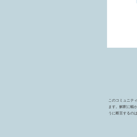
このコミュニテ
ます。解釈に幅
うに断言するの