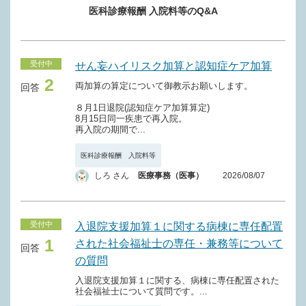
Ａ２０５－３ 妊産婦緊急搬送入院加算（入院初日）
Ａ３０２ 新生児特定集中治療室管理料（１日につき）
医科診療報酬 入院料等のQ&A
Ａ２０６ 在宅患者緊急入院診療加算（入院初日）
Ａ３０２－２ 新生児特定集中治療室重症児対応体制強化管
理料（１日につき）
Ａ２０７ 診療録管理体制加算（入院初日）
受付中
せん妄ハイリスク加算と認知症ケア加算
Ａ３０３ 総合周産期特定集中治療室管理料（１日につき）
Ａ２０７－２ 医師事務作業補助体制加算（入院初日）
2
両加算の算定について御教示お願いします。
回答
Ａ３０３－２ 新生児治療回復室入院医療管理料（１日につ
Ａ２０７－３ 急性期看護補助体制加算（１日につき）
８月1日退院(認知症ケア加算算定)
き）
8月15日同一疾患で再入院。
Ａ２０７－４ 看護職員夜間配置加算（１日につき）
再入院の期間で...
Ａ３０４ 地域包括医療病棟入院料（１日につき）
Ａ２０７－５ 電子的診療情報連携体制整備加算
医科診療報酬 入院料等
Ａ３０５ 一類感染症患者入院医療管理料（１日につき）
しろ さん
医療事務（医事）
2026/08/07
Ａ２０８ 乳幼児加算・幼児加算（１日につき）
Ａ３０６ 特殊疾患入院医療管理料（１日につき）
Ａ２０９ 特定感染症入院医療管理加算（１日につき）
Ａ３０７ 小児入院医療管理料（１日につき）
受付中
入退院支援加算１に関する病棟に専任配置
Ａ２１０ 難病等特別入院診療加算（１日につき）
Ａ３０８ 回復期リハビリテーション病棟入院料（１日につ
1
された社会福祉士の専任・兼務等について
回答
き）
Ａ２１１ 特殊疾患入院施設管理加算（１日につき）
の質問
Ａ３０８－２ 削除
Ａ２１２ 超重症児（者）入院診療加算・準超重症児（者）
入退院支援加算１に関する、病棟に専任配置された
入院診療加算（１日につき）
社会福祉士について質問です。...
Ａ３０８－３ 地域包括ケア病棟入院料（１日につき）