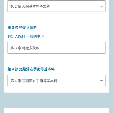
Ａ１０３ 精神病棟入院基本料（１日につき）
第２節 入院基本料等加算
Ａ１０４ 特定機能病院入院基本料（１日につき）
Ａ２００ 急性期総合体制加算（１日につき）
Ａ１０５ 専門病院入院基本料（１日につき）
第３節 特定入院料
Ａ２０１ 削除
Ａ１０６ 障害者施設等入院基本料（１日につき）
特定入院料 一般的事項
Ａ２０２ 削除
Ａ１０７ 削除
Ａ２０３ 削除
第３節 特定入院料
Ａ１０８ 有床診療所入院基本料（１日につき）
Ａ２０４ 地域医療支援病院入院診療加算（入院初日）
Ａ１０９ 有床診療所療養病床入院基本料（１日につき）
Ａ３００ 救命救急入院料（１日につき）
Ａ２０４－２ 臨床研修病院入院診療加算（入院初日）
第４節 短期滞在手術等基本料
Ａ３０１ 特定集中治療室管理料（１日につき）
Ａ２０４－３ 紹介受診重点医療機関入院診療加算（入院初
日）
Ａ３０１－２ ハイケアユニット入院医療管理料（１日につ
第４節 短期滞在手術等基本料
き）
Ａ２０４－４ 包括期充実体制加算（１日につき）
Ａ４００ 短期滞在手術等基本料
Ａ３０１－３ 脳卒中ケアユニット入院医療管理料（１日に
Ａ２０５ 救急医療管理加算（１日につき）
つき）
Ａ２０５－２ 超急性期脳卒中加算（入院初日）
Ａ３０１－４ 小児特定集中治療室管理料（１日につき）