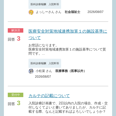
Ａ２１３ 看護配置加算（１日につき）
医科診療報酬 入院料等
Ａ３０９ 特殊疾患病棟入院料（１日につき）
よっしーさん さん
社会福祉士
2026/08/07
Ａ２１４ 看護補助加算（１日につき）
Ａ３１０ 緩和ケア病棟入院料（１日につき）
Ａ２１５ 看護・多職種協働加算（１日につき）
Ａ３１１ 精神科救急急性期医療入院料（１日につき）
解決済
医療安全対策地域連携加算１の施設基準に
Ａ２１６ 削除
Ａ３１１－２ 精神科急性期治療病棟入院料（１日につき）
3
ついて
回答
Ａ２１７ 削除
Ａ３１１－３ 精神科救急・合併症入院料（１日につき）
お世話になります。
医療安全対策地域連携加算１の施設基準について質
Ａ２１８ 地域加算（１日につき）
Ａ３１１－４ 児童・思春期精神科入院医療管理料（１日に
問です。...
つき）
Ａ２１８－２ 離島加算（１日につき）
医科診療報酬 入院料等
Ａ３１２ 精神療養病棟入院料（１日につき）
Ａ２１９ 療養環境加算（１日につき）
小松菜 さん
医療事務（医事以外）
2026/08/07
Ａ３１３ 削除
Ａ２２０ ＨＩＶ感染者療養環境特別加算（１日につき）
Ａ３１４ 認知症治療病棟入院料（１日につき）
Ａ２２０－２ 特定感染症患者療養環境特別加算（１日につ
き）
受付中
カルテの記載について
Ａ３１５ 削除
3
Ａ２２０－３ 特定薬剤治療環境特別加算（１日につき）
入院診療計画書で、2日以内の入院の場合、作成・交
回答
Ａ３１６ 削除
付しなくてよいと書いてありましたが、カルテに記
載する際、なんと記載すればよろしいでしょうか？
Ａ２２１ 重症者等療養環境特別加算（１日につき）
Ａ３１７ 特定一般病棟入院料（１日につき）