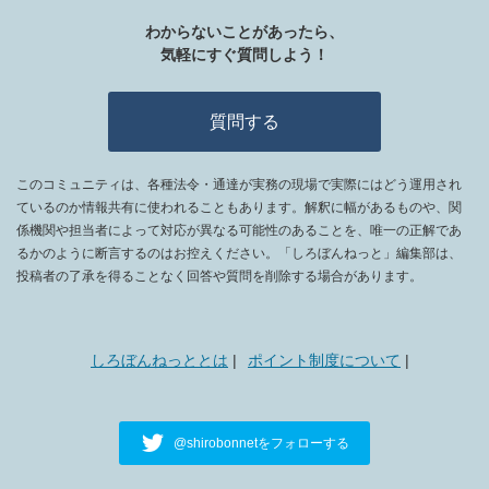
Ａ２２７ 精神科措置入院診療加算（入院初日）
わからないことがあったら、
気軽にすぐ質問しよう！
Ａ２２８ 精神科応急入院施設管理加算（入院初日）
Ａ２２９ 精神科隔離室管理加算（１日につき）
質問する
Ａ２３０ 精神病棟入院時医学管理加算（１日につき）
Ａ２３０－２ 精神科地域移行実施加算（１日につき）
このコミュニティは、各種法令・通達が実務の現場で実際にはどう運用され
ているのか情報共有に使われることもあります。解釈に幅があるものや、関
Ａ２３０－３ 精神科身体合併症管理加算（１日につき）
係機関や担当者によって対応が異なる可能性のあることを、唯一の正解であ
るかのように断言するのはお控えください。「しろぼんねっと」編集部は、
Ａ２３０－４ 精神科リエゾンチーム加算
投稿者の了承を得ることなく回答や質問を削除する場合があります。
Ａ２３０－５ 精神科慢性身体合併症管理加算
Ａ２３１ 削除
しろぼんねっととは
ポイント制度について
Ａ２３１－２ 強度行動障害入院医療管理加算（１日につ
き）
Ａ２３１－３ 依存症入院医療管理加算（１日につき）
@shirobonnetをフォローする
Ａ２３１－４ 摂食障害入院医療管理加算（１日につき）