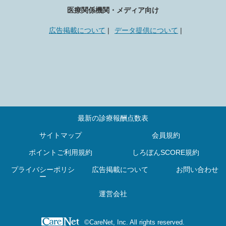
医療関係機関・メディア向け
Ａ２３２ がん拠点病院加算（入院初日）
広告掲載について
データ提供について
Ａ２３３ リハビリテーション・栄養・口腔連携体制加算
（１日につき）
Ａ２３３－２ 栄養サポートチーム加算（週１回）
Ａ２３３－３ 口腔管理連携加算
Ａ２３４ 医療安全対策加算（入院初日）
Ａ２３４－２ 感染対策向上加算（入院初日）
最新の診療報酬点数表
Ａ２３４－３ 患者サポート体制充実加算（入院初日）
サイトマップ
会員規約
ポイントご利用規約
しろぼんSCORE規約
Ａ２３４－４ 重症患者初期支援充実加算（１日につき）
プライバシーポリシ
広告掲載について
お問い合わせ
Ａ２３４－５ 報告書管理体制加算（退院時１回）
ー
Ａ２３５ 身体的拘束最小化推進体制加算（１日につき）
運営会社
Ａ２３６ 褥瘡ハイリスク患者ケア加算（入院中１回）
©CareNet, Inc. All rights reserved.
Ａ２３６－２ ハイリスク妊娠管理加算（１日につき）