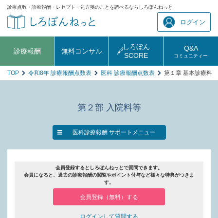
診療点数・診療報酬・レセプト・処方箋のことを調べるならしろぼんねっと
ログイン
しろぼん
Q&A
診療報酬
無料コンサル
SCORE
コミュニティー
TOP
令和8年 診療報酬点数表
医科 診療報酬点数表
第１章 基本診療料 
第２部 入院料等
医科診療報酬 サポートメニュー
会員登録するとしろぼんねっとで質問できます。
会員になると、過去の診療報酬の閲覧やポイント付与など様々な特典がつきま
す。
会員登録（無料）する
ログインして質問する