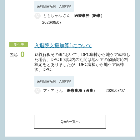
Ａ２２１－２ 小児療養環境特別加算（１日につき）
医科診療報酬 入院料等
Ａ３１８ 地域移行機能強化病棟入院料（１日につき）
ともちゃん さん
医療事務（医事）
Ａ２２１－３ 産科管理加算（１日につき）
Ａ３１９ 特定機能病院リハビリテーション病棟入院料
2026/08/07
Ａ２２２ 療養病棟療養環境加算（１日につき）
Ａ２２２－２ 療養病棟療養環境改善加算（１日につき）
受付中
入退院支援加算1について
Ａ２２３ 診療所療養病床療養環境加算（１日につき）
0
疑義解釈その9において、DPC病棟から地ケア転棟し
回答
た場合、DPCⅡ期以内の期間は地ケアの物価対応料
Ａ２２３－２ 診療所療養病床療養環境改善加算（１日につ
算定をとありましたが、DPC病棟から地ケア転棟
き）
後、DPC...
Ａ２２４ 無菌治療室管理加算（１日につき）
医科診療報酬 入院料等
ア・ア さん
医療事務（医事）
2026/08/07
Ａ２２５ 放射線治療病室管理加算（１日につき）
Ａ２２６ 重症皮膚潰瘍管理加算（１日につき）
Ａ２２６－２ 緩和ケア診療加算（１日につき）
Q&A一覧へ
Ａ２２６－３ 有床診療所緩和ケア診療加算（１日につき）
Ａ２２６－４ 小児緩和ケア診療加算（１日につき）