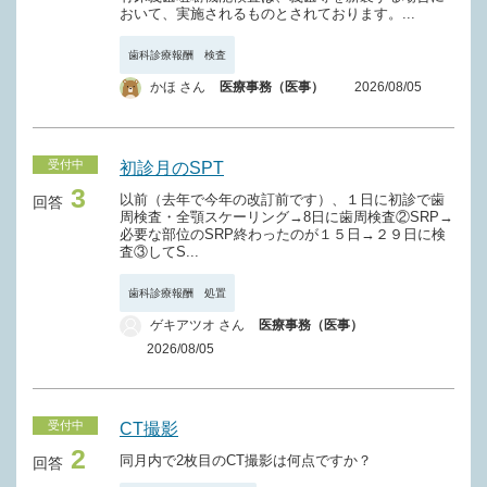
Ｍ０１６－２ 小児保隙装置
おいて、実施されるものとされております。...
Ｎ０２１ 帯環（１個につき）
Ｊ０５２ がま腫摘出術
Ｍ０１６－３ 既製金属冠（１歯につき）
歯科診療報酬 検査
Ｎ０２２ ダイレクトボンドブラケット（１個につき）
Ｊ０５３ 唾石摘出術（一連につき）
（欠損補綴）
かほ さん
医療事務（医事）
2026/08/05
Ｎ０２３ フック（１個につき）
Ｊ０５４ 舌下腺腫瘍摘出術
Ｍ０１７ ポンティック（１歯につき）
Ｎ０２４ 弾線（１本につき）
Ｊ０５５ 顎下腺摘出術
Ｍ０１７－２ 高強度硬質レジンブリッジ（１装置につ
受付中
初診月のSPT
き）
Ｎ０２５ トルキングアーチ（１本につき）
Ｊ０５６ 顎下腺腫瘍摘出術
3
以前（去年で今年の改訂前です）、１日に初診で歯
回答
Ｍ０１７－３ チタンブリッジ（１装置につき）
周検査・全顎スケーリング→8日に歯周検査②SRP→
Ｎ０２６ 附加装置（１箇所につき）
Ｊ０５７ 顎下腺悪性腫瘍手術
必要な部位のSRP終わったのが１５日→２９日に検
Ｍ０１８ 有床義歯
査③してS...
Ｎ０２７ 矯正用ろう着（１箇所につき）
Ｊ０５８ 削除
Ｍ０１８－２ ３次元プリント有床義歯（１顎につき）
歯科診療報酬 処置
Ｎ０２８ 床装置修理（１装置につき）
Ｊ０５９ 耳下腺腫瘍摘出術
ゲキアツオ さん
医療事務（医事）
Ｍ０１９ 熱可塑性樹脂有床義歯
Ｊ０６０ 耳下腺悪性腫瘍手術
2026/08/05
Ｍ０２０ 鋳造鉤（１個につき）
Ｊ０６１ 唾液腺膿瘍切開術
Ｍ０２１ 線鉤（１個につき）
Ｊ０６２ 唾液腺管形成手術
受付中
CT撮影
Ｍ０２１－２ コンビネーション鉤（１個につき）
2
Ｊ０６３ 歯周外科手術
同月内で2枚目のCT撮影は何点ですか？
回答
Ｍ０２１－３ 磁性アタッチメント（１個につき）