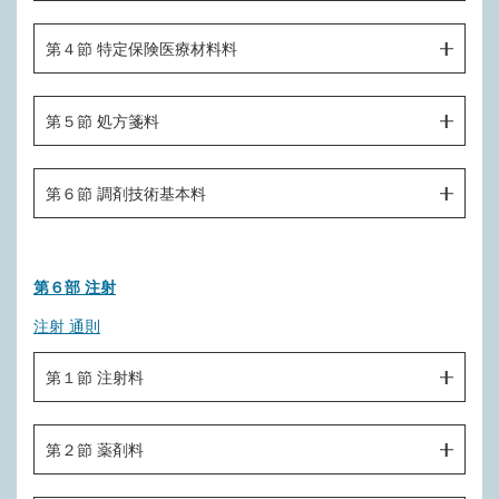
Ｄ０１１－３ 咬合圧検査（１回につき）
Ｂ００４－１－８ 外来腫瘍化学療法診療料
Ｆ２００ 薬剤
Ｄ０１１－４ 小児口唇閉鎖力検査（１回につき）
第４節 特定保険医療材料料
Ｂ００４－１－９ 遺伝性疾患療養指導管理料
Ｄ０１１－５ 口腔粘膜湿潤度検査（１回につき）
Ｂ００４－２ 手術前医学管理料
Ｆ３００ 特定保険医療材料
第５節 処方箋料
Ｄ０１２ 舌圧検査（１回につき）
Ｂ００４－３ 手術後医学管理料（１日につき）
Ｄ０１３ 精密触覚機能検査
Ｆ４００ 処方箋料
Ｂ００４－４ 削除
第６節 調剤技術基本料
Ｄ０１４ 睡眠時歯科筋電図検査（一連につき）
Ｂ００４－５ 削除
Ｆ５００ 調剤技術基本料
Ｂ００４－６ 削除
第６部 注射
Ｂ００４－６－２ 歯科治療時医療管理料（１日につき）
注射 通則
Ｂ００４－７ 削除
第１節 注射料
Ｂ００４－８ 削除
Ｂ００４－９ 介護支援等連携指導料
第２節 薬剤料
Ｂ００５ 開放型病院共同指導料（Ⅰ）
第１款 注射実施料
Ｇ０００ 皮内、皮下及び筋肉内注射（１回につき）