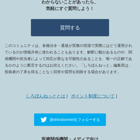
わからないことがあったら、
Ｍ０３２ 削除
気軽にすぐ質問しよう！
Ｊ０７３ 口腔内軟組織異物（人工物）除去術
Ｍ０３３ 削除
Ｊ０７４ 顎骨内異物（挿入物を含む。）除去術
質問する
Ｍ０３４ 歯冠補綴物修理（１歯につき）
Ｊ０７５ 下顎骨形成術
Ｍ０３５ 削除
Ｊ０７５－２ 下顎骨延長術
このコミュニティは、各種法令・通達が実務の現場で実際にはどう運用され
ているのか情報共有に使われることもあります。解釈に幅があるものや、関
Ｍ０３６ 削除
Ｊ０７６ 顔面多発骨折観血的手術
係機関や担当者によって対応が異なる可能性のあることを、唯一の正解であ
Ｍ０３７ 削除
Ｊ０７７ 顎関節脱臼非観血的整復術
るかのように断言するのはお控えください。「しろぼんねっと」編集部は、
投稿者の了承を得ることなく回答や質問を削除する場合があります。
Ｍ０３８ 削除
Ｊ０７８ 顎関節脱臼観血的手術
Ｍ０３９ 削除
Ｊ０７９ 顎関節形成術
しろぼんねっととは
ポイント制度について
Ｍ０４０ 削除
Ｊ０８０ 顎関節授動術
Ｍ０４１ 広範囲顎骨支持型補綴物修理（１装置につき）
Ｊ０８０－２ 顎関節人工関節全置換術
@shirobonnetをフォローする
Ｊ０８１ 顎関節円板整位術
Ｊ０８２ 歯科インプラント摘出術（１個につき）
医療関係機関・メディア向け