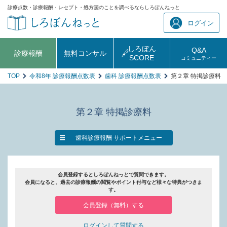
診療点数・診療報酬・レセプト・処方箋のことを調べるならしろぼんねっと
ログイン
しろぼん
Q&A
診療報酬
無料コンサル
SCORE
コミュニティー
TOP
令和8年 診療報酬点数表
歯科 診療報酬点数表
第２章 特掲診療料
第２章 特掲診療料
歯科診療報酬 サポートメニュー
会員登録するとしろぼんねっとで質問できます。
会員になると、過去の診療報酬の閲覧やポイント付与など様々な特典がつきま
す。
会員登録（無料）する
ログインして質問する