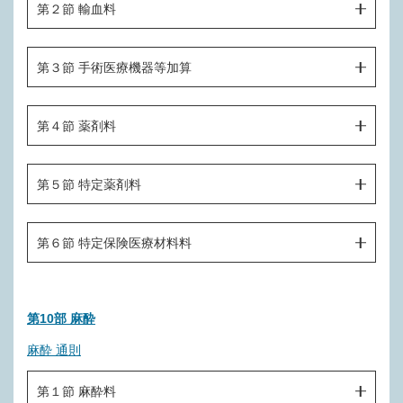
第２節 輸血料
Ｉ００７ 根管貼薬処置（１歯１回につき）
Ｂ０１５ 退院時共同指導料２
Ｊ０００－２ 歯根分割掻爬術
Ｉ００８ 根管充填（１歯につき）
Ｊ２００ 輸血
Ｂ０１６ 削除
Ｊ０００－３ 上顎洞陥入歯等除去術
第３節 手術医療機器等加算
Ｉ００８－２ 加圧根管充填処置（１歯につき）
Ｊ２００－２ 輸血管理料
Ｂ０１７ 肺血栓塞栓症予防管理料
Ｊ００１ ヘミセクション（分割抜歯）
Ｊ２００－３ 削除
（外科後処置）
第４節 薬剤料
Ｂ０１８ 医療機器安全管理料（一連につき）
Ｊ００２ 抜歯窩再掻爬手術
Ｉ００９ 外科後処置
Ｊ２００－４ 上顎洞手術用内視鏡加算
Ｊ００３ 歯根嚢胞摘出手術
Ｉ００９－２ 創傷処置
Ｊ２０１ 薬剤
Ｊ２００－４－２ レーザー機器加算
第５節 特定薬剤料
Ｊ００４ 歯根端切除手術（１歯につき）
Ｉ００９－３ 歯科ドレーン法（ドレナージ）（１日につ
Ｊ２００－４－３ 超音波切削機器加算
き）
Ｊ００４－２ 歯の再植術
Ｊ３００ 特定薬剤
第６節 特定保険医療材料料
Ｊ２００－４－４ 口腔粘膜蛍光観察評価加算
Ｉ００９－４ 上顎洞洗浄（片側）
Ｊ００４－３ 歯の移植手術
Ｊ２００－５ 画像等手術支援加算
Ｉ００９－５ 口腔内分泌物吸引（１日につき）
Ｊ００５ 削除
Ｊ４００ 特定保険医療材料
Ｊ２００－６ 切開創局所陰圧閉鎖処置機器加算
第10部 麻酔
Ｉ００９－６ 摘便
Ｊ００６ 歯槽骨整形手術、骨瘤除去手術
麻酔 通則
Ｉ００９－７ ハイフローセラピー（１日につき）
Ｊ００７ 顎骨切断端形成術
Ｉ００９－８ 経管栄養・薬剤投与用カテーテル交換法
Ｊ００８ 歯肉、歯槽部腫瘍手術（エプーリスを含む。）
第１節 麻酔料