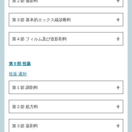
第２節 撮影料
Ｂ００１ 削除
Ｃ００６ 削除
Ｄ００２－６ 口腔細菌定量検査（１回につき）
Ｂ００１－２ 歯科衛生実地指導料
Ｃ００７ 在宅患者連携指導料
Ｅ１００ 歯、歯周組織、顎骨、口腔軟組織
第３節 基本的エックス線診断料
Ｄ００３ 削除
Ｂ００１－２－２ 口腔機能実地指導料
Ｃ００８ 在宅患者緊急時等カンファレンス料
Ｅ１０１ 造影剤注入手技
（補綴関連検査）
Ｂ００１－３ 歯周病患者画像活用指導料
Ｅ２００ 基本的エックス線診断料（１日につき）
Ｄ００４ 削除
第４節 フィルム及び造影剤料
Ｂ００２ 歯科特定疾患療養管理料
Ｄ００５ 削除
Ｂ００３ 特定薬剤治療管理料
Ｅ３００ フィルム
Ｄ００６ 削除
第５部 投薬
Ｂ００４ 悪性腫瘍特異物質治療管理料
Ｅ３０１ 造影剤
Ｄ００７ 削除
投薬 通則
Ｂ００４－１－２ がん性疼痛緩和指導管理料
Ｄ００８ 削除
Ｂ００４－１－３ がん患者指導管理料
第１節 調剤料
Ｄ００９ 顎運動関連検査（１装置につき１回）
Ｂ００４－１－４ 入院栄養食事指導料（週１回）
Ｄ０１０ 歯冠補綴時色調採得検査（１枚につき）
Ｆ０００ 調剤料
第２節 処方料
Ｂ００４－１－５ 外来緩和ケア管理料
Ｄ０１１ 有床義歯咀嚼機能検査（１口腔につき）
Ｂ００４－１－６ 外来リハビリテーション診療料
Ｄ０１１－２ 咀嚼能力検査（１回につき）
Ｆ１００ 処方料
第３節 薬剤料
Ｂ００４－１－７ 外来放射線照射診療料