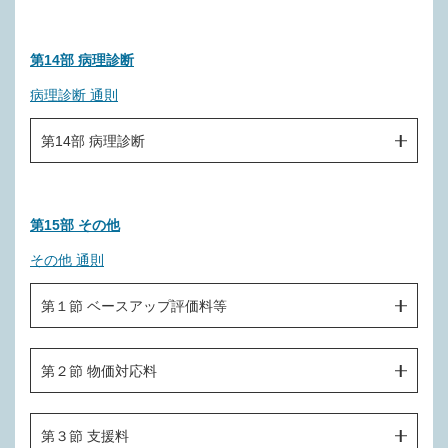
Ｉ０２８ 削除
Ｍ００２－２ 支台築造印象（１歯につき）
Ｊ０２９ 削除
Ｎ１００ 特定保険医療材料
Ｎ００１－２ 歯科矯正相談料
Ｉ０２９ 周術期等専門的口腔衛生処置（１口腔につき）
Ｍ００３ 印象採得
Ｊ０３０ 口唇腫瘍摘出術
第14部 病理診断
Ｎ００２ 歯科矯正管理料
Ｉ０２９－１－２ 回復期等専門的口腔衛生処置（１口腔
Ｍ００３－２ 暫間歯冠補綴装置（１歯につき）
Ｊ０３１ 口唇悪性腫瘍手術
病理診断 通則
につき）
Ｎ００３ 歯科矯正セファログラム（一連につき）
Ｍ００３－３ 咬合印象
Ｊ０３２ 口腔、顎、顔面悪性腫瘍切除術
Ｉ０２９－２ 在宅等療養患者専門的口腔衛生処置（１口
第14部 病理診断
Ｎ００４ 模型調製（１組につき）
腔につき）
Ｍ００３－４ 光学印象（１歯につき）
Ｊ０３３ 頬腫瘍摘出術
Ｎ００５ 動的処置（１口腔１回につき）
Ｏ０００ 口腔病理診断料（歯科診療に係るものに限る。）
Ｉ０２９－３ 口腔粘膜処置（１口腔につき）
Ｍ００５ 装着
Ｊ０３４ 頬粘膜腫瘍摘出術
Ｎ００６ 印象採得（１装置につき）
第15部 その他
Ｏ００１ 口腔病理判断料（歯科診療に係るものに限る。）
Ｉ０３０ 機械的歯面清掃処置（１口腔につき）
Ｍ００５－２ 仮着（ブリッジ）（１装置につき）
Ｊ０３５ 頬粘膜悪性腫瘍手術
Ｎ００７ 咬合採得（１装置につき）
その他 通則
Ｉ０３０－２ 非経口摂取患者口腔粘膜処置（１口腔につ
Ｍ００６ 咬合採得
Ｊ０３５－２ 口腔粘膜血管腫凝固術（一連につき）
Ｎ００８ 装着
き）
第１節 ベースアップ評価料等
Ｍ００７ 仮床試適（１床につき）
Ｊ０３６ 術後性上顎嚢胞摘出術
Ｎ００８－２ 植立（１本につき）
Ｉ０３０－３ 口腔バイオフィルム除去処置（１口腔につ
Ｍ００８ ブリッジの試適
Ｊ０３７ 上顎洞口腔瘻閉鎖術
き）
Ｐ０００ 看護職員処遇改善評価料（１日につき）
Ｎ００９ 撤去
第２節 物価対応料
（歯冠修復）
Ｊ０３８ 上顎骨切除術
Ｉ０３１ フッ化物歯面塗布処置（１口腔につき）
Ｐ００１ 歯科外来・在宅ベースアップ評価料（Ⅰ）
Ｎ０１０ セパレイティング（１箇所につき）
Ｍ００９ 充填（１歯につき）
Ｊ０３９ 上顎骨悪性腫瘍手術
Ｉ０３２ 口腔リンパ管腫局所注入
Ｐ１００ Ｐ１００
Ｐ００２ 歯科外来・在宅ベースアップ評価料（Ⅱ）
Ｎ０１０－２ ディスキング（１歯につき）
第３節 支援料
Ｍ０１０ 金属歯冠修復（１個につき）