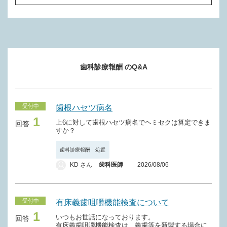
Ｊ０４０ 下顎骨部分切除術
Ｐ００３ 入院ベースアップ評価料（１日につき）
Ｎ０１１ 結紮（１顎１回につき）
Ｐ２００ 歯科技工所ベースアップ支援料（１装置につき）
Ｍ０１０－２ チタン冠（１歯につき）
Ｊ０４１ 下顎骨離断術
（矯正装置）
Ｍ０１０－３ 接着冠（１歯につき）
Ｎ０１２ 床装置（１装置につき）
Ｊ０４２ 下顎骨悪性腫瘍手術
Ｍ０１０－４ 根面被覆（１歯につき）
Ｎ０１２－２ スライディングプレート（１装置につき）
Ｊ０４３ 顎骨腫瘍摘出術（歯根嚢胞を除く。）
Ｍ０１１ レジン前装金属冠（１歯につき）
歯科診療報酬 のQ&A
Ｎ０１３ リトラクター（１装置につき）
Ｊ０４４ 顎骨嚢胞開窓術
Ｍ０１１－２ レジン前装チタン冠（１歯につき）
Ｎ０１４ プロトラクター（１装置につき）
Ｊ０４４－２ 埋伏歯開窓術
Ｍ０１２ 削除
受付中
歯根ハセツ病名
Ｎ０１４－２ 牽引装置（１歯につき）
Ｊ０４５ 口蓋隆起形成術
1
Ｍ０１３ 削除
上6に対して歯根ハセツ病名でヘミセクは算定できま
回答
Ｎ０１５ 拡大装置（１装置につき）
Ｊ０４６ 下顎隆起形成術
すか？
Ｍ０１４ 削除
Ｎ０１６ アクチバトール（ＦＫＯ）（１装置につき）
Ｊ０４７ 腐骨除去手術
歯科診療報酬 処置
Ｍ０１５ 非金属歯冠修復（１個につき）
KD さん
歯科医師
2026/08/06
Ｎ０１７ リンガルアーチ（１装置につき）
Ｊ０４８ 口腔外消炎手術
Ｍ０１５－２ ＣＡＤ／ＣＡＭ冠（１歯につき）
Ｎ０１８ マルチブラケット装置（１装置につき）
Ｊ０４９ 外歯瘻手術
Ｍ０１５－３ ＣＡＤ／ＣＡＭインレー（１歯につき）
受付中
有床義歯咀嚼機能検査について
Ｎ０１９ 保定装置（１装置につき）
Ｊ０５０ 歯性扁桃周囲膿瘍切開手術
Ｍ０１６ 乳歯冠（１歯につき）
1
いつもお世話になっております。
回答
Ｎ０２０ 鉤（１個につき）
Ｊ０５１ がま腫切開術
有床義歯咀嚼機能検査は、義歯等を新製する場合に