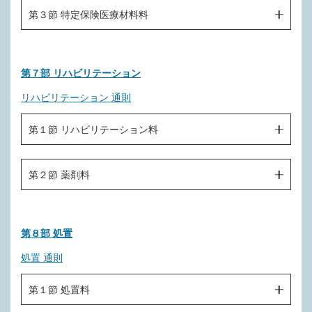
Ｂ００６ 開放型病院共同指導料（Ⅱ）
Ｇ１００ 薬剤
第３節 特定保険医療材料料
Ｇ００１ 静脈内注射（１回につき）
Ｂ００６－２ 削除
Ｇ００２ 動脈注射（１日につき）
Ｇ２００ 特定保険医療材料
Ｂ００６－３ がん治療連携計画策定料
第７部 リハビリテーション
Ｇ００３ 抗悪性腫瘍剤局所持続注入（１日につき）
Ｂ００６－３－２ がん治療連携指導料
リハビリテーション 通則
Ｇ００４ 点滴注射（１日につき）
Ｂ００６－３－３ がん治療連携管理料
Ｇ００５ 中心静脈注射（１日につき）
第１節 リハビリテーション料
Ｂ００６－３－４ 療養・就労両立支援指導料
Ｇ００５－２ 中心静脈注射用カテーテル挿入
Ｂ００６－３－５ こころの連携指導料（Ⅰ）
Ｈ０００ 脳血管疾患等リハビリテーション料
第２節 薬剤料
Ｇ００５－３ 末梢留置型中心静脈注射用カテーテル挿入
Ｂ００６－４ 歯科遠隔連携診療料
Ｈ０００－２ 削除
Ｇ００６ 植込型カテーテルによる中心静脈注射（１日に
Ｂ００７ 退院前訪問指導料
Ｈ１００ 薬剤
つき）
Ｈ０００－３ 廃用症候群リハビリテーション料
Ｂ００８ 薬剤管理指導料
第８部 処置
Ｇ００７ 関節腔内注射
Ｈ００１ 摂食機能療法（１日につき）
Ｂ００８－２ 薬剤総合評価調整管理料
処置 通則
Ｇ００８ 滑液嚢穿刺後の注入
Ｈ００１－２ 歯科口腔リハビリテーション料１（１口腔に
つき）
Ｂ００９ 診療情報提供料（Ⅰ）
第１節 処置料
第２款 無菌製剤処理料
Ｇ０２０ 無菌製剤処理料
Ｈ００１－３ 歯科口腔リハビリテーション料２（１口腔に
Ｂ００９－２ 電子的診療情報評価料