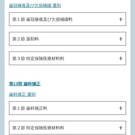
Ｊ０１９ 口蓋腫瘍摘出術
歯冠修復及び欠損補綴 通則
Ｉ０１７－１－４ 術後即時顎補綴装置（１顎につき）
Ｌ００２ 電磁波温熱療法（一連につき）
Ｊ０２０ 口蓋混合腫瘍摘出術
Ｉ０１７－２ 口腔内装置調整・修理（１口腔につき）
第１節 歯冠修復及び欠損補綴料
Ｌ００３ 密封小線源治療（一連につき）
Ｊ０２１ 口蓋悪性腫瘍手術
Ｉ０１７－３ 顎外固定
Ｌ００４ 血液照射
Ｊ０２２ 顎・口蓋裂形成手術
（歯冠修復及び欠損補綴診療料）
第２節 薬剤料
Ｉ０１９ 歯冠修復物又は補綴物の除去（１歯につき）
Ｍ０００ 補綴時診断料（１装置につき）
Ｊ０２３ 歯槽部骨皮質切離術（コルチコトミー）
Ｉ０２１ 根管内異物除去（１歯につき）
Ｍ０００－２ クラウン・ブリッジ維持管理料（１装置に
Ｊ０２４ 口唇裂形成手術（片側）
Ｍ１００ 薬剤
第３節 特定保険医療材料料
つき）
Ｉ０２１－２ 歯の破折片除去（１歯につき）
Ｊ０２４－２ 口唇裂形成手術（両側）
Ｍ０００－３ 広範囲顎骨支持型補綴診断料（１口腔につ
Ｉ０２２ 有床義歯床下粘膜調整処置（１顎１回につき）
Ｍ２００ 特定保険医療材料
き）
Ｊ０２４－３ 軟口蓋形成手術
Ｉ０２３ 心身医学療法
第13部 歯科矯正
Ｍ００１ 歯冠形成（１歯につき）
Ｊ０２４－４ 鼻咽腔閉鎖術
歯科矯正 通則
Ｉ０２４ 鼻腔栄養（１日につき）
Ｍ００１－２ 即時充填形成（１歯につき）
Ｊ０２５ 削除
Ｉ０２５ 酸素吸入（１日につき）
第１節 歯科矯正料
Ｍ００１－３ インレー修復形成（１歯につき）
Ｊ０２６ 舌繋瘢痕性短縮矯正術
Ｉ０２６ 高気圧酸素治療（１日につき）
Ｍ００１－４ 補綴前処置（１装置につき）
Ｊ０２７ 頬、口唇、舌小帯形成術
Ｎ０００ 歯科矯正診断料
Ｉ０２７ 人工呼吸
第２節 特定保険医療材料料
Ｍ００２ 支台築造（１歯につき）
Ｊ０２８ 舌形成手術（巨舌症手術）
Ｎ００１ 顎口腔機能診断料