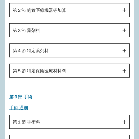
つき）
Ｂ０１０ 診療情報提供料（Ⅱ）
第２節 処置医療機器等加算
Ｈ００１－４ 歯科口腔リハビリテーション料３（１口腔に
（歯の疾患の処置）
Ｂ０１１ 診療情報等連携共有料
つき）
Ｉ０００ 単純処置（１歯１回につき）
Ｉ０８０ 削除
第３節 薬剤料
Ｂ０１１－２ 連携強化診療情報提供料
Ｈ００２ 障害児（者）リハビリテーション料（１単位）
Ｉ０００－２ 咬合調整
Ｉ０８１ 削除
Ｂ０１１－３ 薬剤情報提供料
Ｈ００３ がん患者リハビリテーション料（１単位）
Ｉ０００－３ 残根削合（１歯１回につき）
Ｉ０９０ 薬剤
Ｉ０８２ 酸素加算
第４節 特定薬剤料
Ｂ０１１－４ 退院時薬剤情報管理指導料
Ｈ００８ 集団コミュニケーション療法料（１単位）
Ｉ００１ 歯髄保護処置（１歯につき）
Ｂ０１１－５ がんゲノムプロファイリング評価提供料
Ｉ１００ 特定薬剤
Ｉ００１－２ 象牙質レジンコーティング（１歯につき）
第５節 特定保険医療材料料
Ｂ０１１－６ 栄養情報連携料
Ｉ００２ 知覚過敏処置（１口腔１回につき）
Ｂ０１２ 傷病手当金意見書交付料
Ｉ２００ 特定保険医療材料
Ｉ００２－２ う蝕薬物塗布処置（１口腔１回につき）
第９部 手術
Ｂ０１３ 新製有床義歯管理料（１装置につき）
Ｉ００３ 初期う蝕早期充填処置（１歯につき）
手術 通則
Ｂ０１３－２ 削除
Ｉ００４ 生活歯髄切断（１歯につき）
Ｂ０１３－３ 広範囲顎骨支持型補綴物管理料（１口腔につ
第１節 手術料
Ｉ００５ 抜髄（１歯につき）
き）
Ｉ００６ 感染根管処置（１歯につき）
Ｂ０１４ 退院時共同指導料１
Ｊ０００ 抜歯手術（１歯につき）