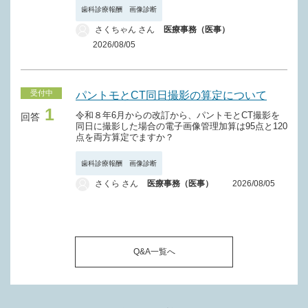
Ｊ０６３－２ 骨移植術（軟骨移植術を含む。）
歯科診療報酬 画像診断
Ｍ０２２ 間接支台装置（１個につき）
さくちゃん さん
医療事務（医事）
Ｊ０６３－３ 骨（軟骨）組織採取術
2026/08/05
Ｍ０２３ 大連結子（１個につき）
Ｊ０６４ 削除
Ｍ０２４ 削除
Ｊ０６５ 歯槽骨骨折非観血的整復術
受付中
パントモとCT同日撮影の算定について
Ｍ０２５ 口蓋補綴、顎補綴（１顎につき）
Ｊ０６６ 歯槽骨骨折観血的整復術
1
令和８年6月からの改訂から、パントモとCT撮影を
回答
Ｍ０２５－２ 広範囲顎骨支持型補綴
同日に撮影した場合の電子画像管理加算は95点と120
Ｊ０６７ 上顎骨折非観血的整復術
点を両方算定でますか？
（その他の技術）
Ｊ０６８ 上顎骨折観血的手術
Ｍ０２６ 補綴隙（１個につき）
歯科診療報酬 画像診断
Ｊ０６９ 上顎骨形成術
さくら さん
医療事務（医事）
2026/08/05
Ｍ０２７ 削除
Ｊ０７０ 頬骨骨折観血的整復術
Ｍ０２８ 削除
Ｊ０７０－２ 頬骨変形治癒骨折矯正術
（修理）
Ｍ０２９ 有床義歯修理（１床につき）
Q&A一覧へ
Ｊ０７１ 下顎骨折非観血的整復術
Ｍ０３０ 有床義歯内面適合法
Ｊ０７２ 下顎骨折観血的手術
Ｍ０３１ 削除
Ｊ０７２－２ 下顎関節突起骨折観血的手術