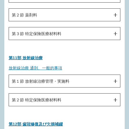
Ｉ００９－９ 留置カテーテル設置
Ｊ００９ 浮動歯肉切除術
Ｋ０００ 伝達麻酔（下顎孔又は眼窩下孔に行うもの）
Ｉ００９－１０ 超音波ネブライザ（１日につき）
第２節 薬剤料
Ｊ０１０ 顎堤形成術
Ｋ００１ 浸潤麻酔
（歯周組織の処置）
Ｊ０１１ 上顎結節形成術
Ｋ１００ 薬剤
Ｉ０１０ 歯周病処置（１口腔１回につき）
Ｋ００２ 吸入鎮静法（30分まで）
第３節 特定保険医療材料料
Ｊ０１２ おとがい神経移動術
Ｉ０１１ 歯周基本治療
Ｋ００３ 静脈内鎮静法
Ｊ０１３ 口腔内消炎手術
Ｋ２００ 特定保険医療材料
Ｉ０１１－２ 歯周病継続支援治療
Ｋ００４ 歯科麻酔管理料
Ｊ０１４ 口腔底膿瘍切開術
第11部 放射線治療
（その他の処置）
Ｋ００５ 歯科吸入麻酔又は歯科静脈麻酔（Ⅰ）
Ｊ０１５ 口腔底腫瘍摘出術
放射線治療 通則、一般的事項
Ｉ０１４ 暫間固定
Ｋ００６ 歯科吸入麻酔又は歯科静脈麻酔（Ⅱ）
Ｊ０１５－２ 口腔底迷入下顎智歯除去術
Ｉ０１５ 口唇プロテクター
第１節 放射線治療管理・実施料
Ｊ０１６ 口腔底悪性腫瘍手術
Ｉ０１６ 線副子（１顎につき）
Ｌ０００ 放射線治療管理料（分布図の作成１回につき）
Ｊ０１７ 舌腫瘍摘出術
Ｉ０１７ 口腔内装置（１装置につき）
第２節 特定保険医療材料料
Ｌ００１ 体外照射
Ｊ０１７－２ 甲状舌管嚢胞摘出術
Ｉ０１７－１－２ 睡眠時無呼吸症候群に対する口腔内装
Ｌ２００ 特定保険医療材料
置（１装置につき）
Ｌ００１－２ 直線加速器による放射線治療（一連につき）
Ｊ０１８ 舌悪性腫瘍手術
第12部 歯冠修復及び欠損補綴
Ｉ０１７－１－３ 舌接触補助床（１装置につき）
Ｌ００１－３ ホウ素中性子捕捉療法（一連につき）